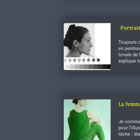
Portrai
Toujours d
en peintur
tonale de 
explique 
La femme
Je commenc
pour l’ill
tâche : di