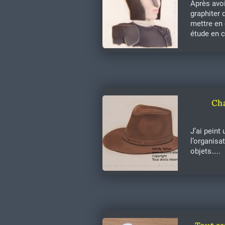
Après avoi
graphiter 
mettre en 
étude en c
Cha
J’ai pein
l’organisa
objets…..