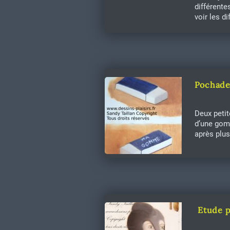
différente
voir les d
Pochade
Deux petit
d’une gom
après plu
Etude p