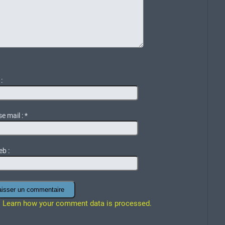
:
e mail :
*
eb :
.
Learn how your comment data is processed.