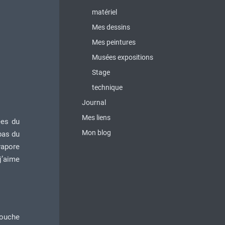
matériel
Mes dessins
Mes peintures
Musées expositions
Stage
technique
Journal
Mes liens
ées du
Mon blog
pas du
vapore
j’aime
couche