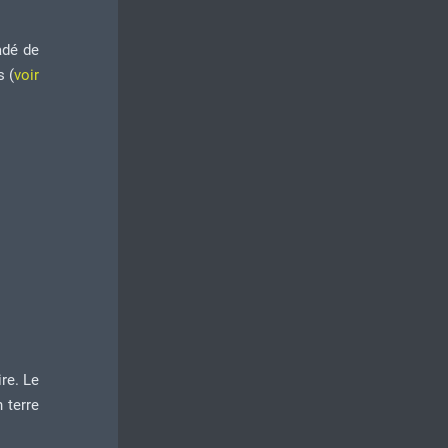
adé de
s (
voir
ire. Le
 terre