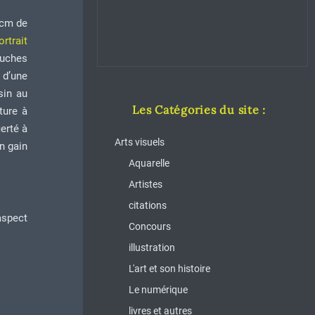
2 cm de
rtrait
couches
 d’une
sin au
Les Catégories du site :
ture à
ierté à
Arts visuels
n gain
Aquarelle
Artistes
citations
aspect
Concours
illustration
L'art et son histoire
Le numérique
livres et autres