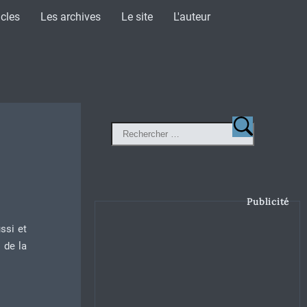
icles
Les archives
Le site
L'auteur
Publicité
ussi et
e de la