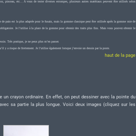
ssu, pinceau, etc… A vous de tester diverses estompes, plusieurs autres matériaux peuvent être utilisés selon
ain est la plus adaptée pour le fusain, mais la gomme classique peut être utilisée après la gomme mie de
ligatoire. Je l’utilise à la place de la gomme pour obtenir des traits plus fins. Mais vous pouvez obtenir le
essin. Très pratique, je ne peux plus m’en passer.
u’il y a risque de frottement. Je l’utilise également lorsque j’envoie un dessin par la poste.
haut de la page
 un crayon ordinaire. En effet, on peut dessiner avec la pointe du
 avec sa partie la plus longue. Voici deux images (cliquez sur les