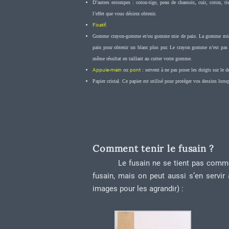
D’autres estompes : coton-tige, peau de chamois, cuir, coton, ti
l’effet que vous désirez obtenir.
Fixatif
.
Gomme crayon-gomme et/ou gomme mie de pain. La gomme mie de p
pain pour obtenir un blanc plus pur. Le crayon gomme n’est pas ob
même résultat en taillant au cutter votre gomme.
Appuie-main
ou
pont
: servent à ne pas poser les doigts sur le d
Papier cristal. Ce papier est utilisé pour protéger vos dessins lorsq
Comment tenir le fusain ?
Le fusain ne se tient pas comme
fusain, mais on peut aussi s’en servir
images pour les agrandir) :