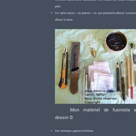
petit.
Un taille-crayon / un grattoir / ou une planchette-affutoir (comme 
affuter la mine.
Mon matériel de fusiniste 
dessin ©
Des estompes papiers/tortillons