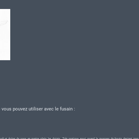
vous pouvez utiliser avec le fusain :
) et éviter de vous en mettre plein les doigts. Très pratique aussi quand le morceau de fusain devient trop