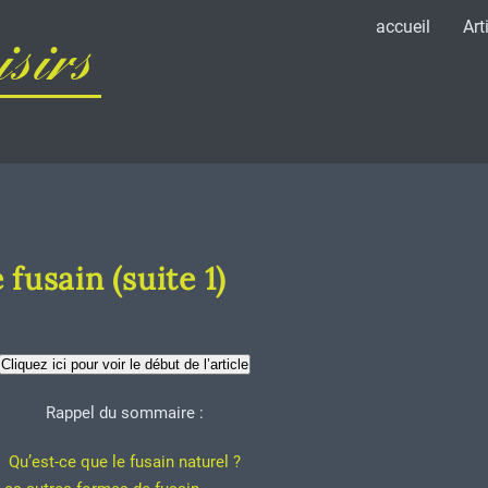
accueil
Art
sirs
 fusain (suite 1)
Cliquez ici pour voir le début de l’article
Rappel du sommaire :
Qu’est-ce que le fusain naturel ?