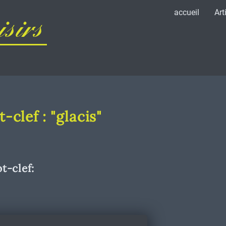
accueil
Art
sirs
-clef : "glacis"
t-clef: