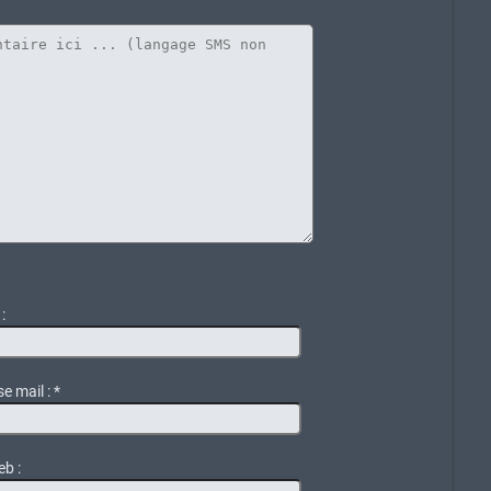
:
e mail :
*
eb :