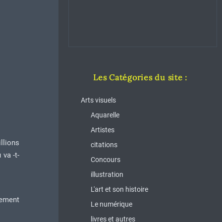
Les Catégories du site :
Arts visuels
Aquarelle
Artistes
llions
citations
 va -t-
Concours
illustration
L'art et son histoire
lement
Le numérique
livres et autres