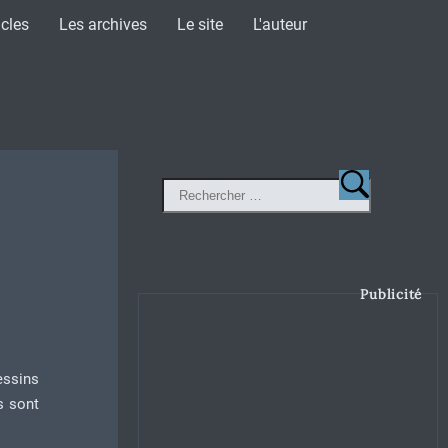
icles
Les archives
Le site
L'auteur
Publicité
essins
s sont