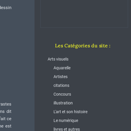
dessin
Les Catégories du site :
Arts visuels
Aquarelle
Artistes
citations
Concours
illustration
rastes
ns dit
L'art et son histoire
ait ce
Le numérique
me est
livres et autres