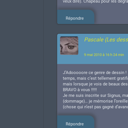
veux dire). Chapeau pour les dégra
Répondre
Pascale (Les dess
9 mai 2010 à 16 h 24 min
J’Adooooore ce genre de dessin !
temps, mais c’est tellement gratif
mais lorsque je vois de beaux des
BRAVO à vous !!!!!
Je me suis inscrite sur Signus, m
(dommage)… je mémorise l’oreille 
(chose qui n’est pas gagné d’avanc
Répondre