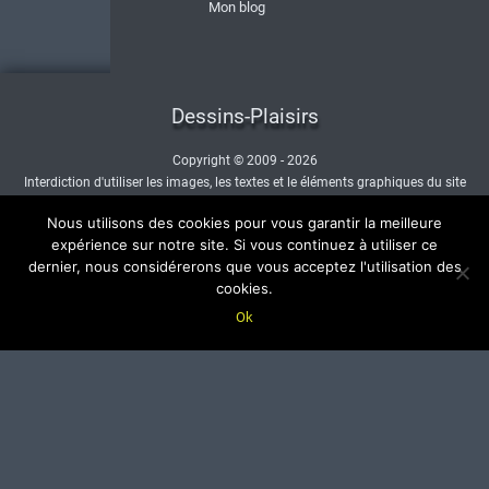
Mon blog
Dessins-Plaisirs
Copyright © 2009 - 2026
Interdiction d'utiliser les images, les textes et le éléments graphiques du site
sans autorisation.
Nous utilisons des cookies pour vous garantir la meilleure
- Nous contacter -
expérience sur notre site. Si vous continuez à utiliser ce
dernier, nous considérerons que vous acceptez l'utilisation des
cookies.
Ok