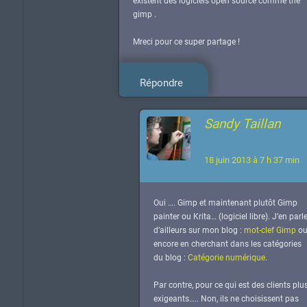
existent des logiciels open source comme the
gimp .
Mreci pour ce super partage !
Répondre
Sandy Taillan
18 juin 2013 à 7 h 37 min
Oui …. Gimp et maintenant plutôt Gimp
painter ou Krita… (logiciel libre). J’en parl
d’ailleurs sur mon blog :
mot-clef Gimp
o
encore en cherchant dans les catégories
du blog :
Catégorie numérique
.
Par contre, pour ce qui est des clients plu
exigeants….. Non, ils ne choisissent pas